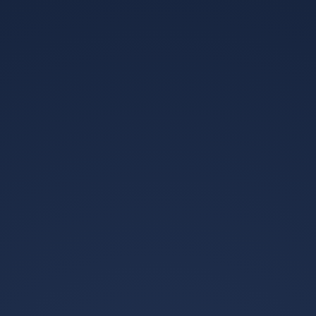
方巨龙的咆哮，韩国队没有退守，而是在孙兴慜的带领下，将
次用头球与对方后卫血拼的争顶，向世界宣告：亚洲的脊梁,同