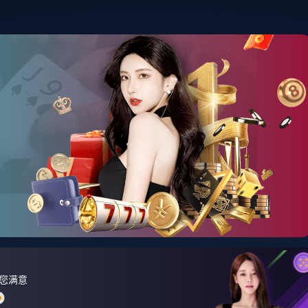
闻与资讯
直播回放
球迷竞猜
026，当铁血塞尔维亚碾碎星条旗，孙兴
唯一之夜
，孙兴慜用亚洲脊梁撑起世界足球的“唯一”之夜
在一个看似寻常的夜晚，被刻下了一道无法磨灭的锯齿形裂痕，
亚洲的旗帜在北美的高空迎风猎猎作响，那个被反复提及的“唯
“关键战”，是历史在巨大压力下发出的可怕重奏，十年前，塞尔维
面对的是无论从纸面实力还是历史底蕴上都堪称巨无霸的美国
,他们的快打旋风曾让无数欧洲劲旅闻风丧胆。