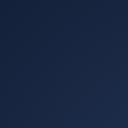
那是注入灵魂的一球，全场死寂，随即，是一声东
对抗进行到底，他用一次次被撞倒后的爬起，一次
样能撑起世界足球的残酷战场。