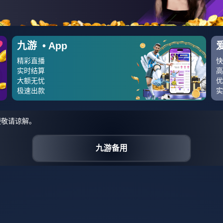
强，塞尔维亚队祭出的不是花哨的传控，而是上世纪东欧足球最引
精准而凶狠；每一次铲断，都伴随着看台上山呼海啸般的咆哮，美
尔维亚人面前竟显得有几分“温柔”，那种来自巴尔干半岛的、带
与肌肉的熔炉，美国队的技术优势，在每一次即将启动的瞬
个同样背负着整个亚洲希望的背影——孙兴慜，他率领的，是那支
的对手，是同样以意志和奔跑见长的日本队,是亚洲足球内卷的终
而他要做的，是让亚洲的尊严不可被轻易定义，在比赛陷入僵
降而出现缝隙，孙兴慜像一头从北汉山上下来的猛虎，骤然加
次近乎于自杀式的强行突破，左脚兜出一道诡异的弧线,皮球擦