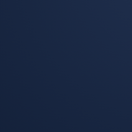
那天晚上，整个世界足坛都明白了一个道理：在20