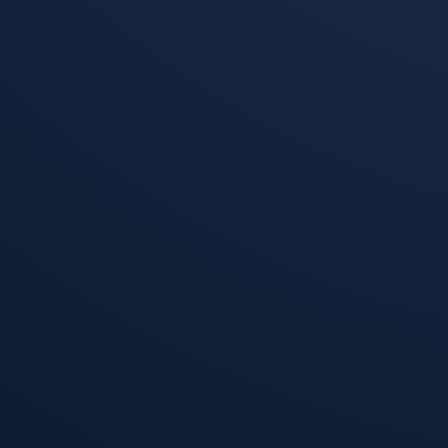
些敢于用血肉之躯，去碰撞历史齿轮的孤勇者，当
了亚洲的旗帜，足球，终于回到了它最初的模样—
相关文章
开云体育在线-唯一的路，当英
开云体育APP下载-逆转
格兰的青春风暴，撞上德布劳
绝境之王—当泰国铁骑
内最后的黄金一役
萄牙美梦，梅西用左脚写
26的答案
开云体育入口-中场魔术师的独
开云体育平台APP-独行
奏，京多安定调2026世界杯B
光，费利克斯率智利横