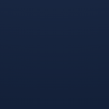
种“矛”与“盾”在各自路径上不断攀岩、相互挑战的进程，才推
动着篮球运动向着更壮丽、更深刻的维度演进。
比赛的胜负天平,或许就取决于哪一方的“锁”更坚固，或哪一方
的“匙”更精准，这是一场没有终点的博弈，也是篮球魅力永恒
的核心。
相关文章
开云体育APP下载-逆转之王与绝
开云体育中国-沙漠风暴，2026半
境之王—当泰国铁骑踏碎葡萄牙美
决赛之夜，阿联酋碾压乌兹别克，
梦，梅西用左脚写下2026的答案
加维的致命一击改写了亚洲足球的