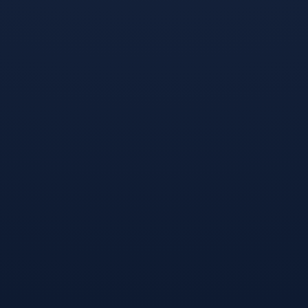
版图
开云体育中国-沙漠之狐的最后舞
开云体育入口-中场魔术师的独
蹈，格列兹曼用92分钟绝杀，为2
奏，京多安定调2026世界杯B组，
026世界杯A组的唯一对决写下注
喀麦隆一球险胜波兰
解
开云体育平台APP-独行者的荣
开云体育入口-恒河之浪掀翻三狮
光，费利克斯率智利横扫伊拉克，
—2026世界杯G组关键战，印度
铸就世界杯争冠战的唯一史诗
凭钢铁防线与德容神迹弑杀英格兰
开云体育中国-铁幕下的郁金香—2
开云体育中国-首先，基于你提供