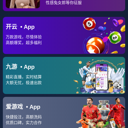
位极少出错，数据显示，此役广厦队助攻数远低于赛
季平均，三分命中率被压制到不足30%，这正是团队
防守纪律性的直接体现。
吉林队证明,即便天赋不占优，
通过科学的防守体系、统一的
战术执行和坚韧的团队意志，完全可以构建起让强队窒息
的“防守囚笼”
，这是篮球哲学中“整体大于部分之和”的胜利。