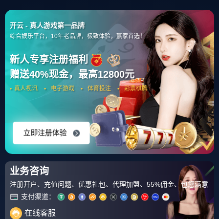
首页
直播回放
正文
开云体育-荷兰横扫中国，罗德里戈打破历史纪录
开云
阅读：382
2025-11-21 10:30:42
梅西的存在就意味着巴萨俱乐部有太多的纪录将被打破，200
5年5月1日，巴萨对阿尔巴塞特，梅西用一记精妙的挑射，成
为了为巴萨一队入球的第二年轻球员0506赛季冠军联赛巴萨
VS潘纳辛耐科斯的比赛中，梅西打入了职业生涯中的第一个
欧冠入球 世青赛一向被认为是青年才俊展示自己的舞台当第1
5届世青赛的大幕在荷兰乌德勒。