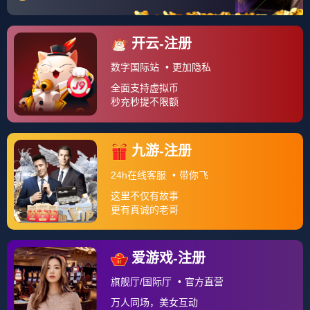
1973年9月1日1978年6月17日 Johannes Witteveen 荷兰 197
8年6月17日1987年1月16日 Jacques de Larosière 法国 1987
年1月16日2000年2月14日 Michel Camdessus 法国 2000年5
月1日2004年3月4日 霍斯特·克勒 德国 2004年3月4日2004年
5月4日 Anne Krueger 美国署任，非正式 2004年5月4日 罗
德。
中国，越南，打平澳大利亚这样的不败战绩而此外在一些热