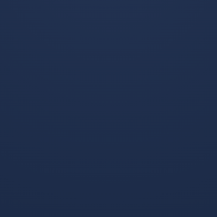
开场仅8分钟,哈基米就展现了他的速度与爆发力，他在右路强
行超车阿根廷左后卫，传中助攻恩内斯里头球破门，第34分
钟，他又在反击中单刀突入禁区，冷静推射远角，将比分改
写为2比0。
但真正的高潮出现在下半场,第75分钟，阿根廷将比分追至2
比2，此时的摩洛哥队已被压制在本方半场，形势岌岌可危，
第88分钟，哈基米站了出来，他在右路得球后没有选择常规
的传中，而是一路内切横向盘带，闪开两名防守球员后突施
冷箭，皮球划出一道诡异的弧线，越过阿根廷门将的指尖，
直挂死角。
3比2,绝杀。
全场比赛,哈基米跑动距离高达12.7公里，完成3次抢断、4次