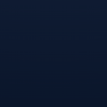
孤星，2026世界杯G组，格列兹
6世界杯智利vs韩国，莫德里奇以
曼致命一击，印度足球的史诗突围
一己之力书写唯一传奇
开云体育APP下载-唯一之役，当
开云体育中国-孤峰绝杀，当波兰
板球之国用足球征服世界，库尔图
铁骑踏破波斯高原，范戴克一剑封
瓦铁壁铸就G组传奇
喉写就2026唯一传奇
发表评论