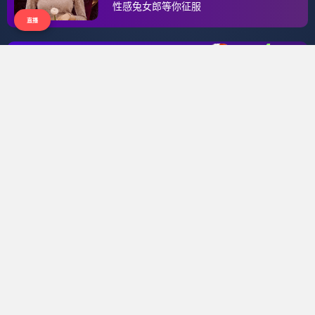
开云体育中国-韩国队碾压德国队，戴资颖带队取胜
开云体育-中国队逆转印尼队，石宇奇高光表现
开云体育APP下载-奥地利横扫法国，卡拉斯科惊艳
四座
开云sport-梅赛德斯完胜红牛车队，诺里斯统治全场
开云sport-丹麦队轻取中国队，石宇奇刷新纪录
开云体育官网-温网翻盘ATP总决赛，西西帕斯状态
火热