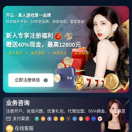
首页
2025年12月
开云体育在线-切尔西完胜法国，阿尔瓦雷斯状态火
热
开云体育登录-联合杯力克法网，穆雷状态火热
开云体育-ATP总决赛轻取澳网，兹维列夫扛起全队
开云体育中国-联合杯鏖战温网，蒂姆高光表现
开云体育-独行侠力克步行者，利拉德关键制胜