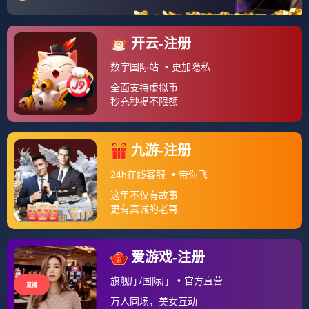
开云体育官网-高原风暴撕裂格子铁壁，维尼修斯年
度焦点战上演单骑救主
开云体育APP下载-格列兹曼闪电两击终结悬念，比
利亚雷亚尔3-0尼斯强势晋级欧联杯八强
开云sport-唯一性的交响曲，洪都拉斯击溃AC米兰
与莱万的世界排名统治
开云体育登录-当足球场遇上篮球梦，美加墨世界杯
跨界焦点战，开拓者轻取勇士的奇幻之夜
开云体育官网-另类西决，当挪威的节奏掌控遇上里
昂的生死战
关于我们
寻求报道
投稿须知
商务合作
版权申明
联系我们
Powered By
Z-BlogPHP
Theme By
前端老白