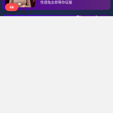
开云体育平台APP-恩比德稳如定海神针，雷霆闪电
掀翻快船巨轮
开云体育入口-收割奥地利与淬火凯塞多，莱比锡红
牛的智性征服与一名球员的自我救赎
开云体育入口-锁与匙，从吉林铁血联防到哈登的20
26野望—现代篮球的防守囚笼与破壁者
开云体育官网-当未来降临，切特的独角戏与篮球世
界的唯一一夜
开云体育app-北京风暴席卷爵士主场，切特于无声
处听惊雷
开云体育在线-意甲焦点战，绿茵场上的利物浦如何
力克法国