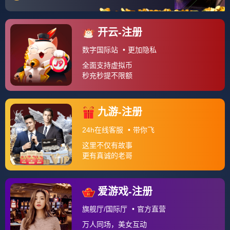
开云体育入口-铁血战车碾碎热带风暴，坎塞洛指挥
若定，德国队战术完胜泰国，2026世界杯F组关键
战彰显王者归来
开云体育平台APP-2026世界杯A组之夜，罗马尼亚
的碾压风暴，萨卡以一人之力掌控全球节奏
开云sport-在2026世界杯的魔幻剧本里，印度用一
场大胜改写了足球版图—G组焦点战，塔雷米主导的
东方奇迹
开云体育APP下载-加纳的困局，泰国的曙光，与戴
维斯的一脚定乾坤，2026世界杯E组那场改写命运
的临场博弈
开云体育登录-铁骑破晓，2026世界杯生死战，捷克
撕碎西班牙，莫德里奇演绎中场不朽传奇
开云sport-绿茵之上的宿命对决，2026世界杯E组关