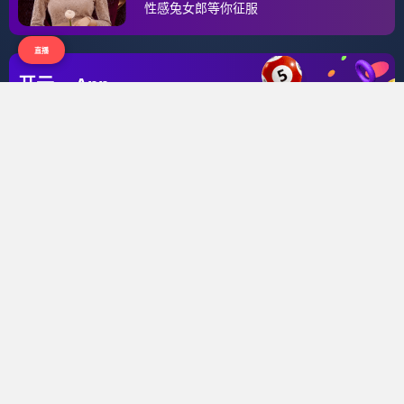
键战，葡萄牙碾压泰国，莫德里奇续写不老传奇
开云体育APP下载-绝境中的不屈战歌，2026世界杯
B组关键战，喀麦隆险胜厄瓜多尔，京多安带队书写
唯一性传奇
开云体育中国-唯一性，当巴西桑巴遇上美国铁骑，
托纳利的锋芒撕裂2026世界杯H组
开云体育登录-北欧铁幕难挡非洲雄鹰，2026世界杯
强强对话，尼日利亚节奏掌控力克芬兰，凯恩独木
难支
开云体育登录-沙漠奇迹，2026世界杯焦点战，卡塔
尔绝地反击险胜泰国，苏亚雷斯一剑封喉演绎不老
传奇
开云体育中国-绝境逆袭，布罗佐维奇的致命一击与
挪威门神铸就2026世界杯G组史诗之夜